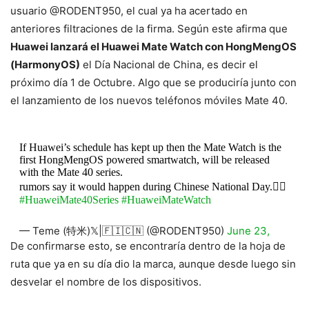
usuario @RODENT950, el cual ya ha acertado en
anteriores filtraciones de la firma. Según este afirma que
Huawei lanzará el Huawei Mate Watch con HongMengOS
(HarmonyOS)
el Día Nacional de China, es decir el
próximo día 1 de Octubre. Algo que se produciría junto con
el lanzamiento de los nuevos teléfonos móviles Mate 40.
If Huawei’s schedule has kept up then the Mate Watch is the
first HongMengOS powered smartwatch, will be released
with the Mate 40 series.
rumors say it would happen during Chinese National Day.🤷‍♂️
#HuaweiMate40Series
#HuaweiMateWatch
— Teme (特米)𝕏|🇫🇮🇨🇳 (@RODENT950)
June 23,
2020
De confirmarse esto, se encontraría dentro de la hoja de
ruta que ya en su día dio la marca, aunque desde luego sin
desvelar el nombre de los dispositivos.