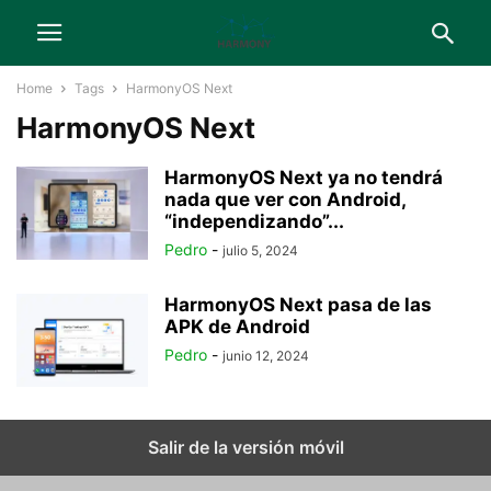
Home
Tags
HarmonyOS Next
HarmonyOS Next
HarmonyOS Next ya no tendrá
nada que ver con Android,
“independizando”...
Pedro
-
julio 5, 2024
HarmonyOS Next pasa de las
APK de Android
Pedro
-
junio 12, 2024
Salir de la versión móvil