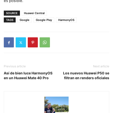
es posible.
SOURCE
Huawei Central
TAGS
Google
Google Play
HarmonyOS
Previous article
Next article
Así de bien luce HarmonyOS
Los nuevos Huawei P50 se
en un Huawei Mate 40 Pro
filtran en renders oficiales