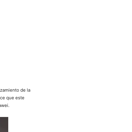
nzamiento de la
ace que este
awei.