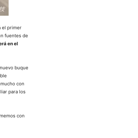
 el primer
ún fuentes de
rá en el
u nuevo buque
ible
a mucho con
iar para los
 tomemos con