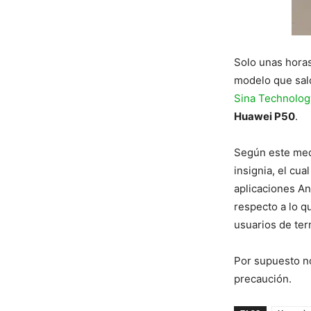
Solo unas horas
modelo que sald
Sina Technolog
Huawei P50
.
Según este medi
insignia, el cu
aplicaciones An
respecto a lo q
usuarios de ter
Por supuesto no
precaución.