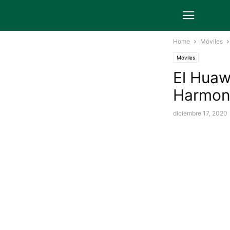
Home
Móviles
Móviles
El Huaw
Harmon
diciembre 17, 2020