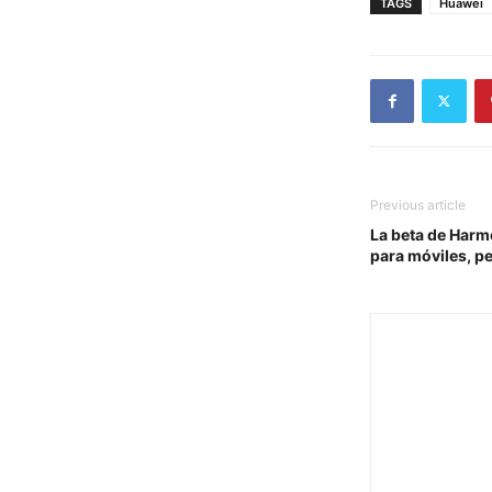
TAGS
Huawei
Previous article
La beta de Harm
para móviles, pe