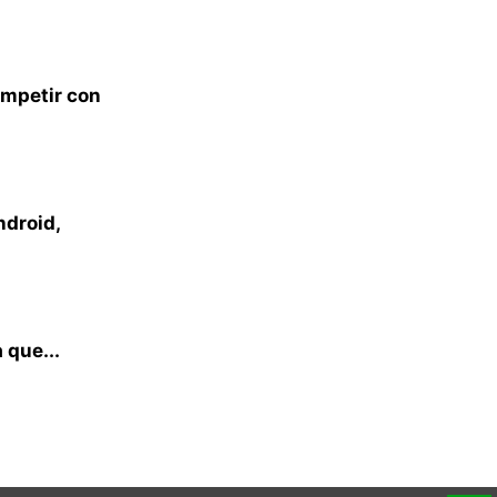
ompetir con
droid,
 que...