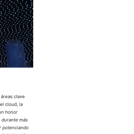
 áreas clave
l cloud, la
un honor
n durante más
ir potenciando