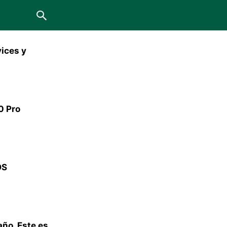
ices y
0 Pro
OS
ño. Este es