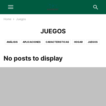
Home
Juegos
JUEGOS
ANÁLISIS
APLICACIONES
CARACTERISTICAS
HOGAR
JUEGOS
MÓVILES
NOTICIAS
SERVICIOS
TABLETS
TELEVISORES
WEARABLES
No posts to display