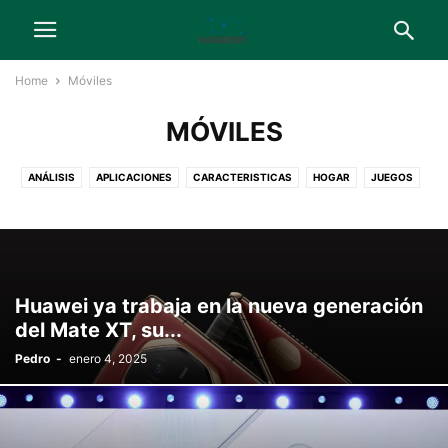
Home
Móviles
MÓVILES
ANÁLISIS
APLICACIONES
CARACTERISTICAS
HOGAR
JUEGOS
MÓVILES
NOTICIAS
SERVICIOS
TABLETS
TELEVISORES
WEARABLES
Huawei ya trabaja en la nueva generación
del Mate XT, su...
Pedro
-
enero 4, 2025