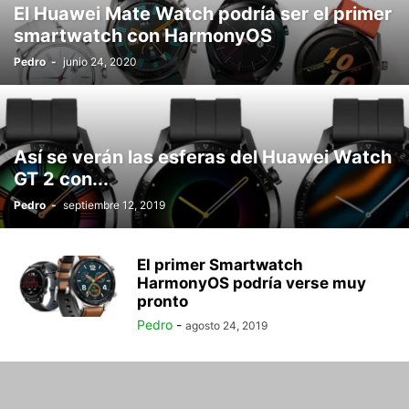
El Huawei Mate Watch podría ser el primer
smartwatch con HarmonyOS
Pedro
-
junio 24, 2020
Así se verán las esferas del Huawei Watch
GT 2 con...
Pedro
-
septiembre 12, 2019
El primer Smartwatch
HarmonyOS podría verse muy
pronto
Pedro
-
agosto 24, 2019