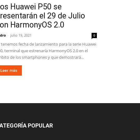
os Huawei P50 se
resentarán el 29 de Julio
on HarmonyOS 2.0
dro
-
julio 19, 2021
0
 tenemos fecha de lanzamiento para la serie Huawei
0, terminal que estrenaría HarmonyOS 2.0 en el
bito de los smartphones y que demostrará...
Leer más
ATEGORÍA POPULAR