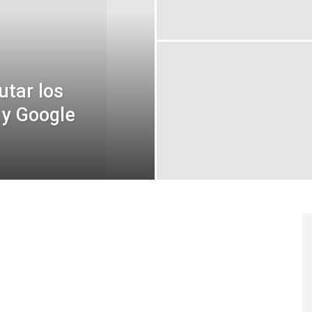
tar los
 y Google