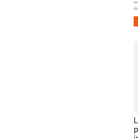
ev
di
L
p