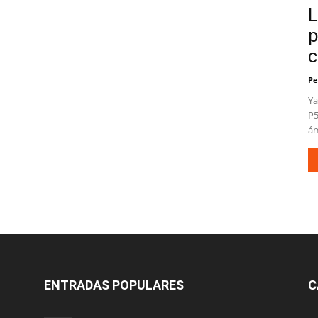
L
p
c
Pe
Ya
P5
ám
ENTRADAS POPULARES
C