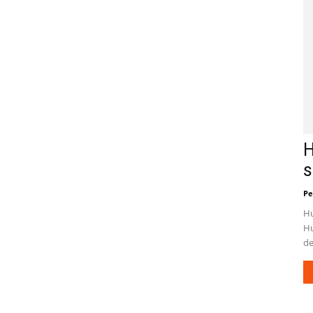
H
s
Pe
Hu
Hu
de