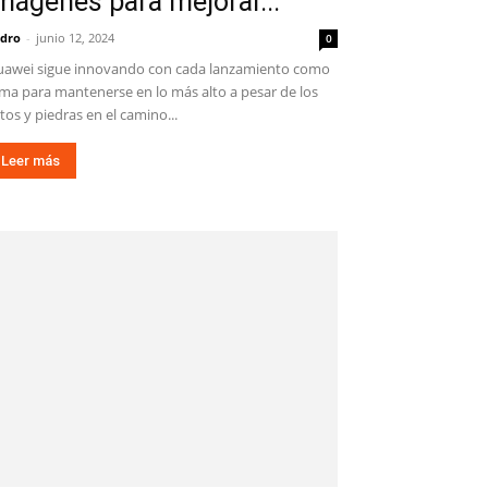
mágenes para mejorar...
dro
-
junio 12, 2024
0
awei sigue innovando con cada lanzamiento como
ma para mantenerse en lo más alto a pesar de los
tos y piedras en el camino...
Leer más