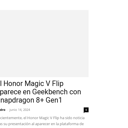
l Honor Magic V Flip
parece en Geekbench con
napdragon 8+ Gen1
dro
-
junio 14, 2024
0
cientemente, el Honor Magic V Flip ha sido noticia
as su presentación al aparecer en la plataforma de