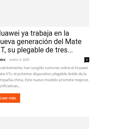
uawei ya trabaja en la
ueva generación del Mate
T, su plegable de tres...
dro
-
enero 4, 2025
0
cientemente, han surgido rumores sobre el Huawei
te XTs, el próximo dispositivo plegable doble de la
mpañía china. Este nuevo modelo promete mejoras
gnificativas...
Leer más