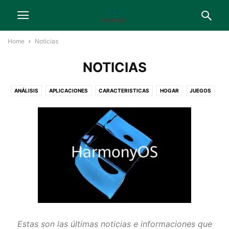
Home
Noticias
NOTICIAS
ANÁLISIS
APLICACIONES
CARACTERISTICAS
HOGAR
JUEGOS
MÓVILES
NOTICIAS
SERVICIOS
TABLETS
TELEVISORES
WEARABLES
Estas son las últimas noticias e informaciones que