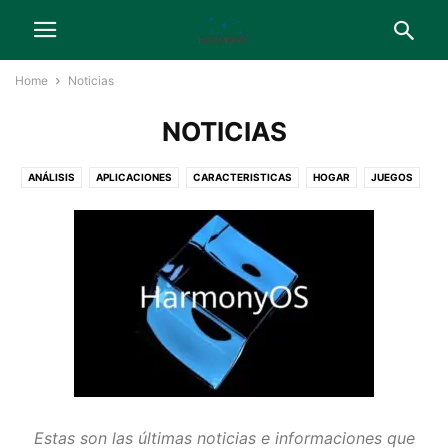
Home
Noticias
NOTICIAS
ANÁLISIS
APLICACIONES
CARACTERISTICAS
HOGAR
JUEGOS
MÓVILES
NOTICIAS
SERVICIOS
TABLETS
TELEVISORES
WEARABLES
Estas son las últimas noticias e informaciones que