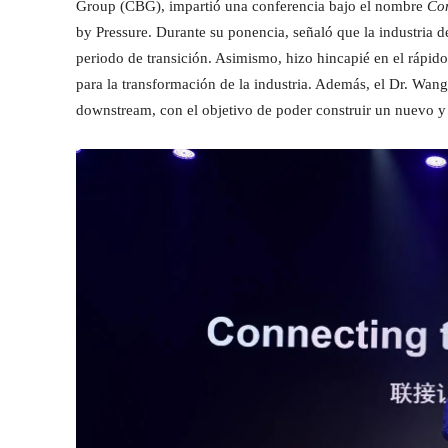
Group (CBG), impartió una conferencia bajo el nombre
Con
by Pressure. Durante su ponencia, señaló que la industria de
periodo de transición. Asimismo, hizo hincapié en el rápido
para la transformación de la industria. Además, el Dr. Wang
downstream, con el objetivo de poder construir un nuevo y p