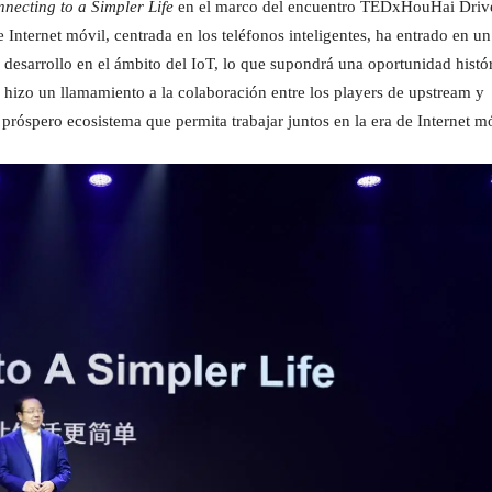
necting to a Simpler Life
en el marco del encuentro TEDxHouHai Driv
 Internet móvil, centrada en los teléfonos inteligentes, ha entrado en un
 desarrollo en el ámbito del IoT, lo que supondrá una oportunidad histó
 hizo un llamamiento a la colaboración entre los players de upstream y
róspero ecosistema que permita trabajar juntos en la era de Internet mó