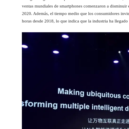
ventas mundiales de smartphones comenzaron a disminuir e
2020. Además, el tiempo medio que los consumidores invier
horas desde 2018, lo que indica que la industria ha llegad