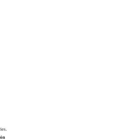
ies.
ión